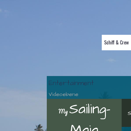
Schiff & Crew
Entertainment
Videoebene
Sailing-
My
S
Maia