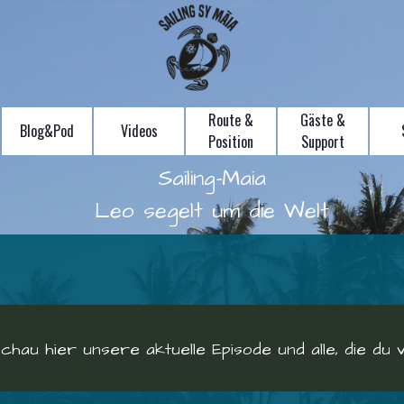
Route &
Gäste &
Blog&Pod
Videos
Position
Support
Sailing-Maia
Leo segelt um die Welt
chau hier unsere aktuelle Episode und alle, die du 